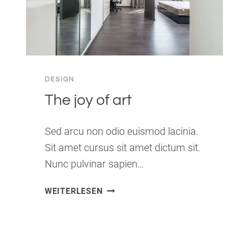
DESIGN
The joy of art
Sed arcu non odio euismod lacinia.
Sit amet cursus sit amet dictum sit.
Nunc pulvinar sapien…
THE
WEITERLESEN
JOY
OF
ART