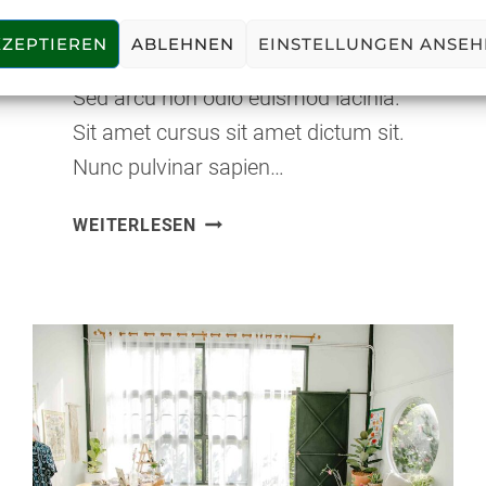
Virtual dreamtime
ZEPTIEREN
ABLEHNEN
EINSTELLUNGEN ANSEH
Sed arcu non odio euismod lacinia.
Sit amet cursus sit amet dictum sit.
Nunc pulvinar sapien…
VIRTUAL
WEITERLESEN
DREAMTIME