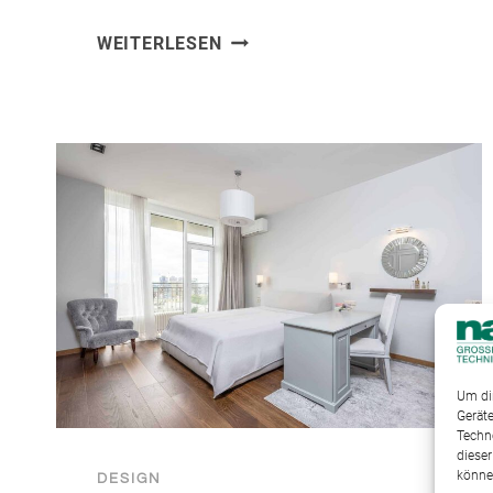
GLOBAL
WEITERLESEN
INFLUENCE
Um dir
Gerät
Techn
dieser
könne
DESIGN