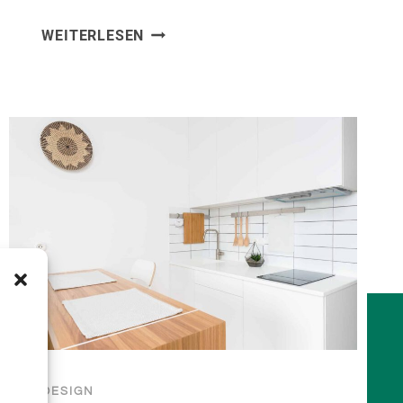
COMFY
WEITERLESEN
&
STYLISH
DESIGN