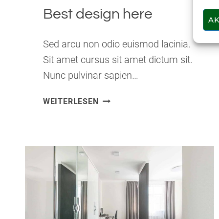
Best design here
AK
Sed arcu non odio euismod lacinia.
Sit amet cursus sit amet dictum sit.
Nunc pulvinar sapien…
BEST
WEITERLESEN
DESIGN
HERE